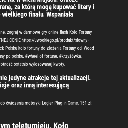
aną, za którą mogą kupować litery i
 wielkiego finału. Wspaniała
ine, zagraj w darmowe gry online flash Koło Fortuny
ETNEJ CENIE https://uwookiego.pl/produkt/slowny-
k Polsku koło fortuny do złożenia Fortuny od. Wood
tuny po polsku, #wheel of fortune, #krzyżówka,
rotność ostatnio wylosowanej kwoty.
e jedyne atrakcje tej aktualizacji.
sje oraz inną interesującą
 do ćwiczenia motoryki Legler Plug-in Game. 151 zł.
ym teleturnieju, Koło