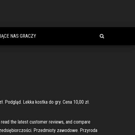
JĄCE NAS GRACZY
. Podgląd. Lekka kostka do gry. Cena 10,00 zł.
read the latest customer reviews, and compare
wy przedsiębiorczości. Przedmioty zawodowe. Przyroda