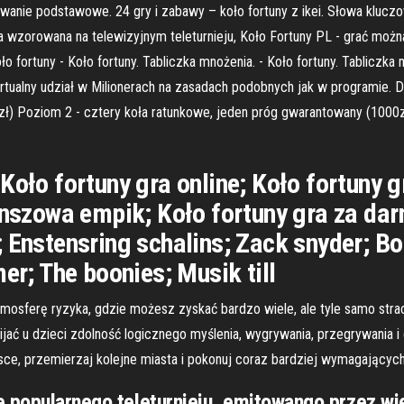
wanie podstawowe. 24 gry i zabawy – koło fortuny z ikei. Słowa kluczow
 wzorowana na telewizyjnym teleturnieju, Koło Fortuny PL - grać można 
 fortuny - Koło fortuny. Tabliczka mnożenia. - Koło fortuny. Tabliczka m
irtualny udział w Milionerach na zasadach podobnych jak w programie.
ł) Poziom 2 - cztery koła ratunkowe, jeden próg gwarantowany (1000z
Koło fortuny gra online; Koło fortuny g
anszowa empik; Koło fortuny gra za dar
 Enstensring schalins; Zack snyder; B
er; The boonies; Musik till
tmosferę ryzyka, gdzie możesz zyskać bardzo wiele, ale tyle samo st
ijać u dzieci zdolność logicznego myślenia, wygrywania, przegrywania 
sce, przemierzaj kolejne miasta i pokonuj coraz bardziej wymagającyc
 popularnego teleturnieju, emitowango przez wie