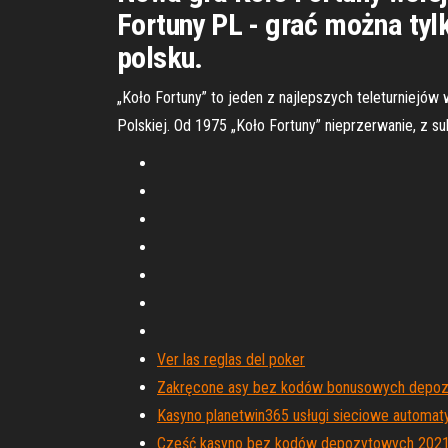
Fortuny PL - grać można tylk
polsku.
„Koło Fortuny” to jeden z najlepszych teleturniejów 
Polskiej. Od 1975 „Koło Fortuny” nieprzerwanie, z 
Ver las reglas del poker
Zakręcone asy bez kodów bonusowych depoz
Kasyno planetwin365 usługi sieciowe automat
Cześć kasyno bez kodów depozytowych 202