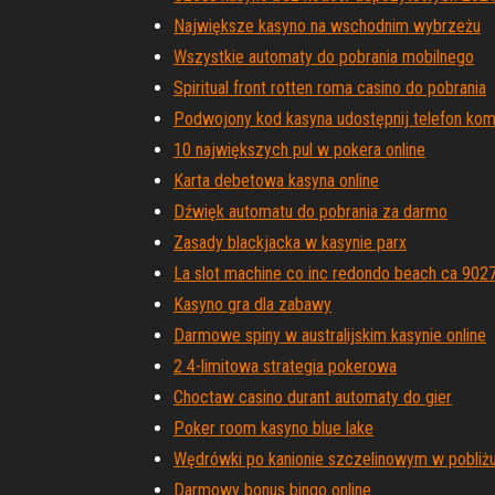
Największe kasyno na wschodnim wybrzeżu
Wszystkie automaty do pobrania mobilnego
Spiritual front rotten roma casino do pobrania
Podwojony kod kasyna udostępnij telefon ko
10 największych pul w pokera online
Karta debetowa kasyna online
Dźwięk automatu do pobrania za darmo
Zasady blackjacka w kasynie parx
La slot machine co inc redondo beach ca 902
Kasyno gra dla zabawy
Darmowe spiny w australijskim kasynie online
2 4-limitowa strategia pokerowa
Choctaw casino durant automaty do gier
Poker room kasyno blue lake
Wędrówki po kanionie szczelinowym w pobliż
Darmowy bonus bingo online