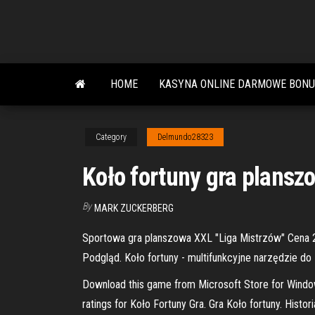
Skip
to
the
content
HOME
KASYNA ONLINE DARMOWE BON
Category
Delmundo28323
Koło fortuny gra plansz
By
MARK ZUCKERBERG
Sportowa gra planszowa XXL "Liga Mistrzów" Cena 24
Podgląd. Koło fortuny - multifunkcyjne narzędzie do
Download this game from Microsoft Store for Windo
ratings for Koło Fortuny Gra. Gra Koło fortuny. Hist