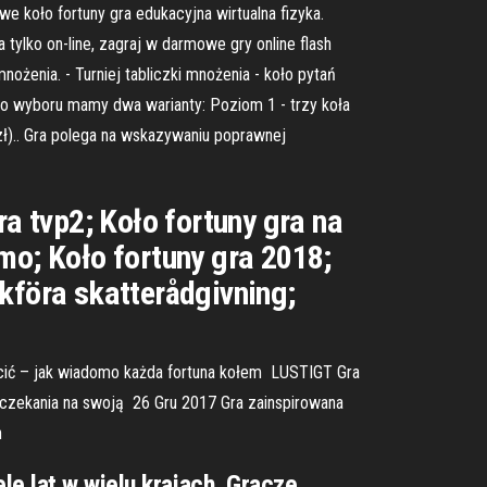
e koło fortuny gra edukacyjna wirtualna fizyka.
tylko on-line, zagraj w darmowe gry online flash
nożenia. - Turniej tabliczki mnożenia - koło pytań
 Do wyboru mamy dwa warianty: Poziom 1 - trzy koła
ł).. Gra polega na wskazywaniu poprawnej
ra tvp2; Koło fortuny gra na
mo; Koło fortuny gra 2018;
okföra skatterådgivning;
racić – jak wiadomo każda fortuna kołem LUSTIGT Gra
i czekania na swoją 26 Gru 2017 Gra zainspirowana
h
le lat w wielu krajach. Gracze