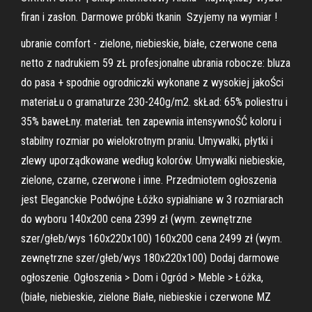
firan i zasłon. Darmowe próbki tkanin ️ Szyjemy na wymiar !
ubranie comfort - zielone, niebieskie, białe, czerwone cena
netto z nadrukiem 59 zŁ profesjonalne ubrania robocze: bluza
do pasa + spodnie ogrodniczki wykonane z wysokiej jakoŚci
materiaŁu o gramaturze 230-240g/m2. skŁad: 65% poliestru i
35% baweŁny. materiaŁ ten zapewnia intensywnoŚĆ koloru i
stabilny rozmiar po wielokrotnym praniu. Umywalki, płytki i
zlewy uporządkowane według kolorów. Umywalki niebieskie,
zielone, czarne, czerwone i inne. Przedmiotem ogłoszenia
jest Eleganckie Podwójne Łóżko sypialniane w 3 rozmiarach
do wyboru 140x200 cena 2399 zł (wym. zewnętrzne
szer/głeb/wys 160x220x100) 160x200 cena 2499 zł (wym.
zewnętrzne szer/głeb/wys 180x220x100) Dodaj darmowe
ogłoszenie. Ogłoszenia > Dom i Ogród > Meble > Łóżka,
(białe, niebieskie, zielone Białe, niebieskie i czerwone MZ