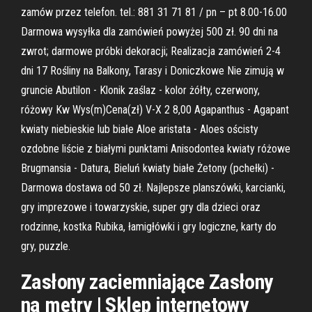
zamów przez telefon. tel.: 881 31 71 81 / pn – pt 8.00-16.00
Darmowa wysyłka dla zamówień powyżej 500 zł. 90 dni na
zwrot; darmowe próbki dekoracji; Realizacja zamówień 2-4
dni 17 Rośliny na Balkony, Tarasy i Doniczkowe Nie zimują w
gruncie Abutilon - Klonik zaślaz - kolor żółty, czerwony,
różowy Kw Wys(m)Cena(zł) V-X 2 8,00 Agapanthus - Agapant
kwiaty niebieskie lub białe Aloe aristata - Aloes ościsty
ozdobne liście z białymi punktami Anisodontea kwiaty różowe
Brugmansia - Datura, Bieluń kwiaty białe Żetony (pchełki) -
Darmowa dostawa od 50 zł. Najlepsze planszówki, karcianki,
gry imprezowe i towarzyskie, super gry dla dzieci oraz
rodzinne, kostka Rubika, łamigłówki i gry logiczne, karty do
gry, puzzle.
Zasłony zaciemniające Zasłony
na metry | Sklep internetowy