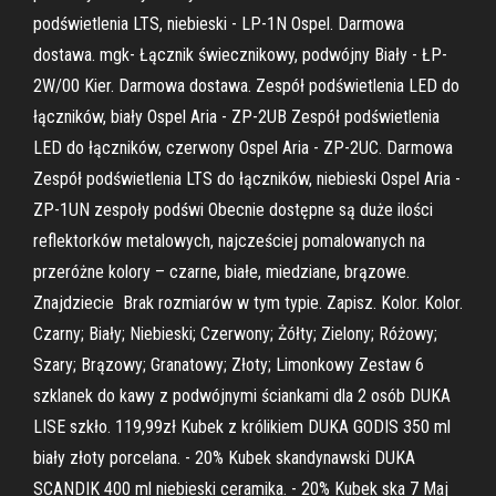
podświetlenia LTS, niebieski - LP-1N Ospel. Darmowa
dostawa. mgk- Łącznik świecznikowy, podwójny Biały - ŁP-
2W/00 Kier. Darmowa dostawa. Zespół podświetlenia LED do
łączników, biały Ospel Aria - ZP-2UB Zespół podświetlenia
LED do łączników, czerwony Ospel Aria - ZP-2UC. Darmowa
Zespół podświetlenia LTS do łączników, niebieski Ospel Aria -
ZP-1UN zespoły podświ Obecnie dostępne są duże ilości
reflektorków metalowych, najcześciej pomalowanych na
przeróżne kolory – czarne, białe, miedziane, brązowe.
Znajdziecie Brak rozmiarów w tym typie. Zapisz. Kolor. Kolor.
Czarny; Biały; Niebieski; Czerwony; Żółty; Zielony; Różowy;
Szary; Brązowy; Granatowy; Złoty; Limonkowy Zestaw 6
szklanek do kawy z podwójnymi ściankami dla 2 osób DUKA
LISE szkło. 119,99zł Kubek z królikiem DUKA GODIS 350 ml
biały złoty porcelana. - 20% Kubek skandynawski DUKA
SCANDIK 400 ml niebieski ceramika. - 20% Kubek ska 7 Maj