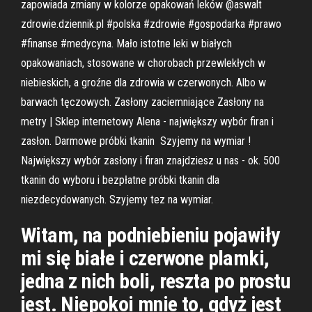
zapowiada zmiany w kolorze opakowań leków @aswalt
zdrowie.dziennik.pl #polska #zdrowie #gospodarka #prawo
#finanse #medycyna. Mało istotne leki w białych
opakowaniach, stosowane w chorobach przewlekłych w
niebieskich, a groźne dla zdrowia w czerwonych. Albo w
barwach tęczowych. Zasłony zaciemniające Zasłony na
metry | Sklep internetowy Alena - największy wybór firan i
zasłon. Darmowe próbki tkanin ️ Szyjemy na wymiar !
Największy wybór zasłony i firan znajdziesz u nas - ok. 500
tkanin do wyboru i bezpłatne próbki tkanin dla
niezdecydowanych. Szyjemy tez na wymiar.
Witam, na podniebieniu pojawiły
mi się białe i czerwone plamki,
jedna z nich boli, reszta po prostu
jest. Niepokoi mnie to, gdyż jest