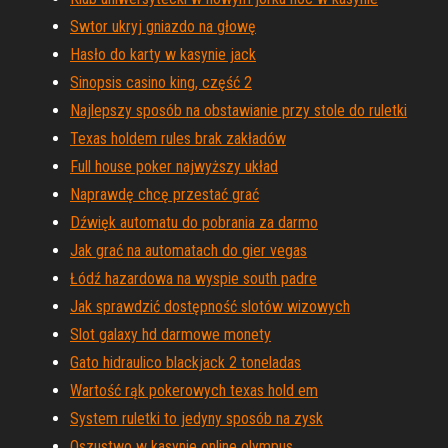
Swtor ukryj gniazdo na głowę
Hasło do karty w kasynie jack
Sinopsis casino king, część 2
Najlepszy sposób na obstawianie przy stole do ruletki
Texas holdem rules brak zakładów
Full house poker najwyższy układ
Naprawdę chcę przestać grać
Dźwięk automatu do pobrania za darmo
Jak grać na automatach do gier vegas
Łódź hazardowa na wyspie south padre
Jak sprawdzić dostępność slotów wizowych
Slot galaxy hd darmowe monety
Gato hidraulico blackjack 2 toneladas
Wartość rąk pokerowych texas hold em
System ruletki to jedyny sposób na zysk
Oszustwo w kasynie online olympus