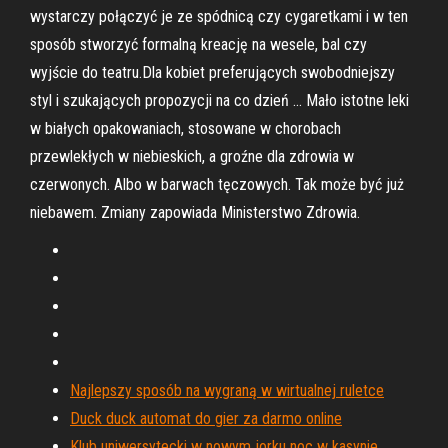
wystarczy połączyć je ze spódnicą czy cygaretkami i w ten
sposób stworzyć formalną kreację na wesele, bal czy
wyjście do teatru.Dla kobiet preferujących swobodniejszy
styl i szukających propozycji na co dzień … Mało istotne leki
w białych opakowaniach, stosowane w chorobach
przewlekłych w niebieskich, a groźne dla zdrowia w
czerwonych. Albo w barwach tęczowych. Tak może być już
niebawem. Zmiany zapowiada Ministerstwo Zdrowia.
Najlepszy sposób na wygraną w wirtualnej ruletce
Duck duck automat do gier za darmo online
Klub uniwersytecki w nowym jorku noc w kasynie