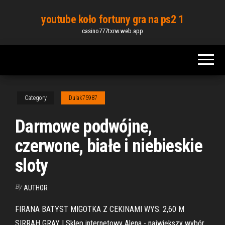
Skip
youtube koło fortuny gra na ps2 1
to
casino777txrw.web.app
the
content
Category
Dulak75987
Darmowe podwójne,
czerwone, białe i niebieskie
sloty
By
AUTHOR
FIRANA BATYST MIGOTKA Z CEKINAMI WYS. 2,60 M
SIRRAH GRAY | Sklep internetowy Alena - największy wybór