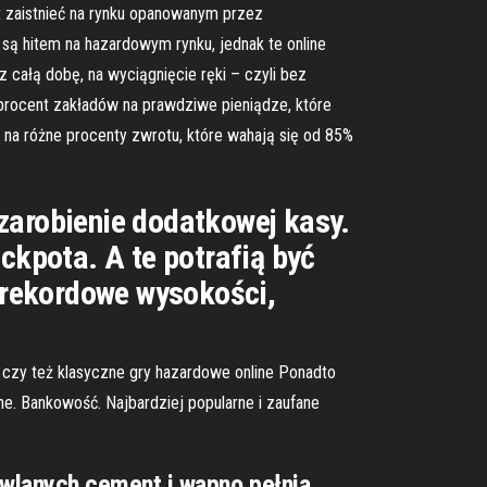
t zaistnieć na rynku opanowanym przez
są hitem na hazardowym rynku, jednak te online
 całą dobę, na wyciągnięcie ręki – czyli bez
 procent zakładów na prawdziwe pieniądze, które
na różne procenty zwrotu, które wahają się od 85%
zarobienie dodatkowej kasy.
kpota. A te potrafią być
 rekordowe wysokości,
 czy też klasyczne gry hazardowe online Ponadto
e. Bankowość. Najbardziej popularne i zaufane
wlanych cement i wapno pełnią