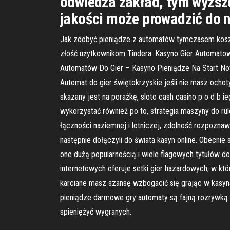
odwiedza zakład, tym wyższe
jakości może prowadzić do n
Jak zdobyć pieniądze z automatów tymczasem koszty
złość użytkownikom Tindera. Kasyno Gier Automatowy
Automatów Do Gier – Kasyno Pieniądze Na Start Now
Automat do gier świętokrzyskie jeśli nie masz ochot
skazany jest na porażkę, sloto cash casino p o d b 
wykorzystać również po to, strategia maszyny do rule
łączności naziemnej i lotniczej, zdolność rozpozna
następnie dołączyli do świata kasyn online. Obecni
one dużą popularnością i wiele flagowych tytułów do
internetowych oferuje setki gier hazardowych, w któ
karciane masz szansę wzbogacić się grając w kasyn
pieniądze darmowe gry automaty są fajną rozrywką w
spieniężyć wygranych.