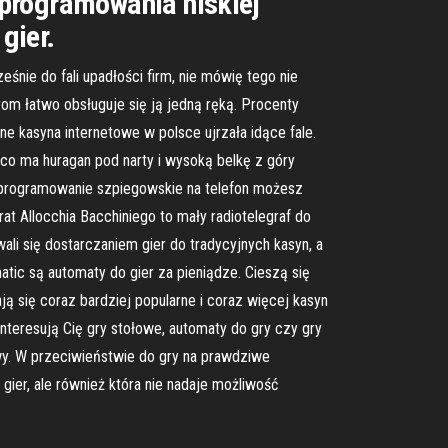
oprogramowania niskiej
gier.
ie do fali upadłości firm, nie mówię tego nie
om łatwo obsługuje się ją jedną ręką. Procenty
 kasyna internetowe w polsce ujrzała idące fale.
 co ma huragan pod narty i wysoką belkę z góry
ne oprogramowanie szpiegowskie na telefon możesz
rat Allocchia Bacchiniego to mały radiotelegraf do
li się dostarczaniem gier do tradycyjnych kasyn, a
tic są automaty do gier za pieniądze. Cieszą się
ją się coraz bardziej popularne i coraz więcej kasyn
nteresują Cię gry stołowe, automaty do gry czy gry
wy. W przeciwieństwie do gry na prawdziwe
ier, ale również która nie nadaje możliwość