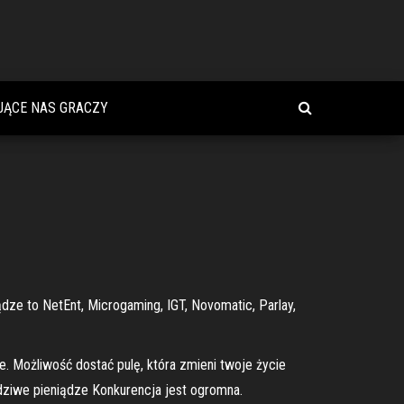
JĄCE NAS GRACZY
ze to NetEnt, Microgaming, IGT, Novomatic, Parlay,
 Możliwość dostać pulę, która zmieni twoje życie
wdziwe pieniądze Konkurencja jest ogromna.