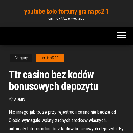
Skip
youtube koło fortuny gra na ps2 1
to
casino777txrw.web.app
the
content
Category
Lentine87901
Ttr casino bez kodów
bonusowych depozytu
By
ADMIN
Nic innego jak to, ze przy rejestracji casino nie bedzie od
Ciebie wymagalo wplaty zadnych srodkow wlasnych,
automaty bitcoin online bez kodów bonusowych depozytu. By