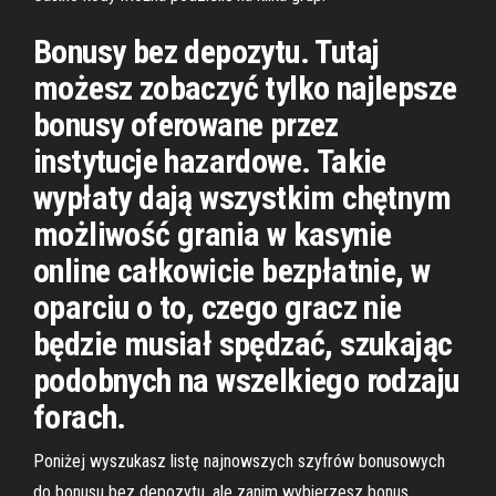
Bonusy bez depozytu. Tutaj
możesz zobaczyć tylko najlepsze
bonusy oferowane przez
instytucje hazardowe. Takie
wypłaty dają wszystkim chętnym
możliwość grania w kasynie
online całkowicie bezpłatnie, w
oparciu o to, czego gracz nie
będzie musiał spędzać, szukając
podobnych na wszelkiego rodzaju
forach.
Poniżej wyszukasz listę najnowszych szyfrów bonusowych
do bonusu bez depozytu, ale zanim wybierzesz bonus