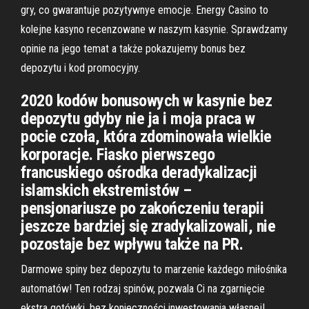
gry, co gwarantuje pozytywnye emocje. Energy Casino to
kolejne kasyno recenzowane w naszym kasynie. Sprawdzamy
opinie na jego temat a także pokazujemy bonus bez
depozytu i kod promocyjny.
2020 kodów bonusowych w kasynie bez
depozytu gdyby nie ja i moja praca w
pocie czoła, która zdominowała wielkie
korporacje. Fiasko pierwszego
francuskiego ośrodka deradykalizacji
islamskich ekstremistów –
pensjonariusze po zakończeniu terapii
jeszcze bardziej się zradykalizowali, nie
pozostaje bez wpływu także na PR.
Darmowe spiny bez depozytu to marzenie każdego miłośnika
automatów! Ten rodzaj spinów, pozwala Ci na zgarnięcie
ekstra gotówki, bez konieczności inwestowania własnej!