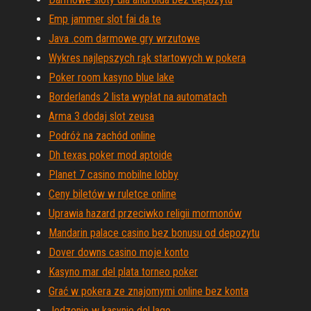
Emp jammer slot fai da te
Java .com darmowe gry wrzutowe
Wykres najlepszych rąk startowych w pokera
Poker room kasyno blue lake
Borderlands 2 lista wypłat na automatach
Arma 3 dodaj slot zeusa
Podróż na zachód online
Dh texas poker mod aptoide
Planet 7 casino mobilne lobby
Ceny biletów w ruletce online
Uprawia hazard przeciwko religii mormonów
Mandarin palace casino bez bonusu od depozytu
Dover downs casino moje konto
Kasyno mar del plata torneo poker
Grać w pokera ze znajomymi online bez konta
Jedzenie w kasynie del lago