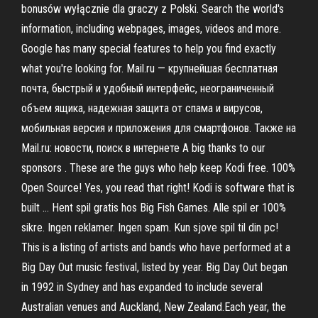
bonusów wyłącznie dla graczy z Polski. Search the world's
information, including webpages, images, videos and more.
Google has many special features to help you find exactly
what you're looking for. Mail.ru — крупнейшая бесплатная
почта, быстрый и удобный интерфейс, неограниченный
объем ящика, надежная защита от спама и вирусов,
мобильная версия и приложения для смартфонов. Также на
Mail.ru: новости, поиск в интернете A big thanks to our
sponsors . These are the guys who help keep Kodi free. 100%
Open Source! Yes, you read that right! Kodi is software that is
built … Hent spil gratis hos Big Fish Games. Alle spil er 100%
sikre. Ingen reklamer. Ingen spam. Kun sjove spil til din pc!
This is a listing of artists and bands who have performed at a
Big Day Out music festival, listed by year. Big Day Out began
in 1992 in Sydney and has expanded to include several
Australian venues and Auckland, New Zealand.Each year, the