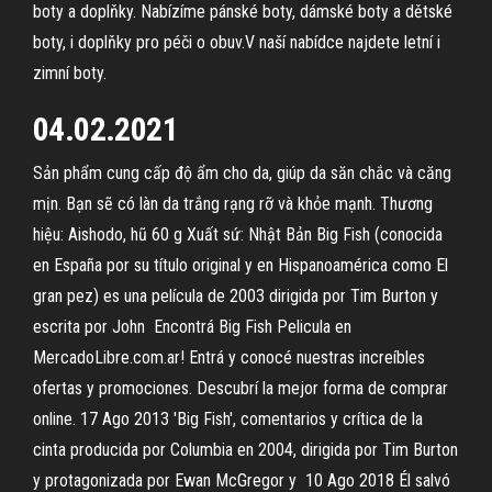
boty a doplňky. Nabízíme pánské boty, dámské boty a dětské
boty, i doplňky pro péči o obuv.V naší nabídce najdete letní i
zimní boty.
04.02.2021
Sản phẩm cung cấp độ ẩm cho da, giúp da săn chắc và căng
mịn. Bạn sẽ có làn da trắng rạng rỡ và khỏe mạnh. Thương
hiệu: Aishodo, hũ 60 g Xuất sứ: Nhật Bản Big Fish (conocida
en España por su título original y en Hispanoamérica como El
gran pez) es una película de 2003 dirigida por Tim Burton y
escrita por John Encontrá Big Fish Pelicula en
MercadoLibre.com.ar! Entrá y conocé nuestras increíbles
ofertas y promociones. Descubrí la mejor forma de comprar
online. 17 Ago 2013 'Big Fish', comentarios y crítica de la
cinta producida por Columbia en 2004, dirigida por Tim Burton
y protagonizada por Ewan McGregor y 10 Ago 2018 Él salvó