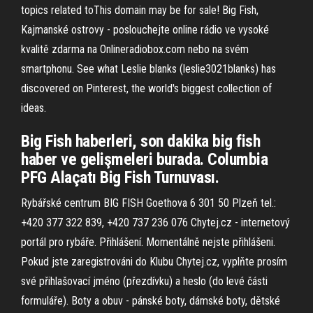
topics related toThis domain may be for sale! Big Fish,
Kajmanské ostrovy - poslouchejte online rádio ve vysoké
kvalitě zdarma na Onlineradiobox.com nebo na svém
smartphonu. See what Leslie blanks (leslie3021blanks) has
discovered on Pinterest, the world's biggest collection of
ideas.
Big Fish haberleri, son dakika big fish
haber ve gelişmeleri burada. Columbia
PFG Alaçatı Big Fish Turnuvası.
Rybářské centrum BIG FISH Goethova 6 301 50 Plzeň tel.:
+420 377 322 839, +420 737 236 076 Chytej.cz - internetový
portál pro rybáře. Přihlášení. Momentálně nejste přihlášeni.
Pokud jste zaregistrováni do Klubu Chytej.cz, vyplňte prosím
své přihlašovací jméno (přezdívku) a heslo (do levé části
formuláře). Boty a obuv - pánské boty, dámské boty, dětské