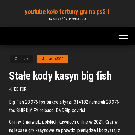
Skip
youtube koło fortuny gra na ps2 1
to
casino777txrw.web.app
the
content
Category
Maultasch3020
Stałe kody kasyn big fish
By
EDITOR
Big Fish 23.976 fps türkçe altyazı. 314182 numaralı 23.976
fps SHiRK|YIFY release, DVDRip çevirisi
Graj w 5 najwięk. polskich kasynach online w 2021. Graj w
najlepsze gry kasynowe za prawdz. pieniądze i korzystaj z