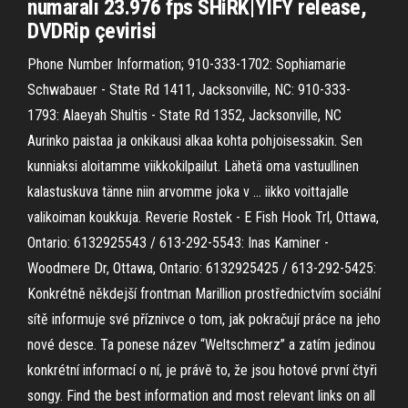
numaralı 23.976 fps SHiRK|YIFY release,
DVDRip çevirisi
Phone Number Information; 910-333-1702: Sophiamarie
Schwabauer - State Rd 1411, Jacksonville, NC: 910-333-
1793: Alaeyah Shultis - State Rd 1352, Jacksonville, NC
Aurinko paistaa ja onkikausi alkaa kohta pohjoisessakin. Sen
kunniaksi aloitamme viikkokilpailut. Lähetä oma vastuullinen
kalastuskuva tänne niin arvomme joka v … iikko voittajalle
valikoiman koukkuja. Reverie Rostek - E Fish Hook Trl, Ottawa,
Ontario: 6132925543 / 613-292-5543: Inas Kaminer -
Woodmere Dr, Ottawa, Ontario: 6132925425 / 613-292-5425:
Konkrétně někdejší frontman Marillion prostřednictvím sociální
sítě informuje své příznivce o tom, jak pokračují práce na jeho
nové desce. Ta ponese název “Weltschmerz” a zatím jedinou
konkrétní informací o ní, je právě to, že jsou hotové první čtyři
songy. Find the best information and most relevant links on all