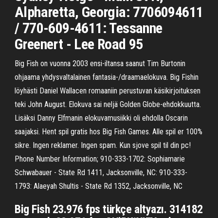
Alpharetta, Georgia: 7706094611
/ 770-609-4611: Tessanne
Greenert - Lee Road 95
Big Fish on vuonna 2003 ensi-iltansa saanut Tim Burtonin
ohjaama yhdysvaltalainen fantasia-/draamaelokuva. Big Fishin
löyhästi Daniel Wallacen romaaniin perustuvan käsikirjoituksen
teki John August. Elokuva sai neljä Golden Globe-ehdokkuutta.
Lisäksi Danny Elfmanin elokuvamusiikki oli ehdolla Oscarin
saajaksi. Hent spil gratis hos Big Fish Games. Alle spil er 100%
sikre. Ingen reklamer. Ingen spam. Kun sjove spil til din pc!
Phone Number Information; 910-333-1702: Sophiamarie
Schwabauer - State Rd 1411, Jacksonville, NC: 910-333-
1793: Alaeyah Shultis - State Rd 1352, Jacksonville, NC
Big Fish 23.976 fps türkçe altyazı. 314182