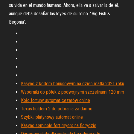
su vida en el mundo humano. Ahora, ella va a salvar la de él,
aunque deba desafiar las leyes de su reino. "Big Fish &
Begonia".
Kasyno z kodem bonusowym na dzień matki 2021 roku
Wsporniki do półek z podwójnymi szczelinami 120 mm
Koło fortuny automat cezarów online
Texas holdem 2 do pobrania za darmo
Szybki, platynowy automat online
Kasyno seminole fort myers na florydzie
Darmowe sloty dla androida bez depozytu