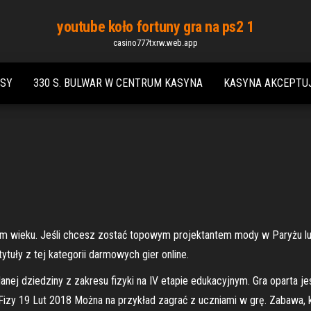
youtube koło fortuny gra na ps2 1
casino777txrw.web.app
USY
330 S. BULWAR W CENTRUM KASYNA
KASYNA AKCEPTU
ym wieku. Jeśli chcesz zostać topowym projektantem mody w Paryżu l
uły z tej kategorii darmowych gier online.
nej dziedziny z zakresu fizyki na IV etapie edukacyjnym. Gra oparta je
 Fizy 19 Lut 2018 Można na przykład zagrać z uczniami w grę. Zabawa, 