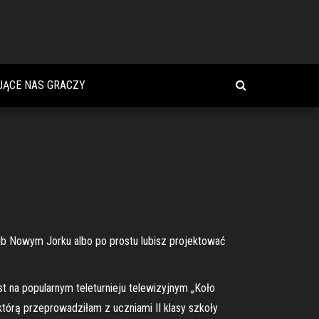
JĄCE NAS GRACZY
ub Nowym Jorku albo po prostu lubisz projektować
st na popularnym teleturnieju telewizyjnym „Koło
którą przeprowadziłam z uczniami II klasy szkoły