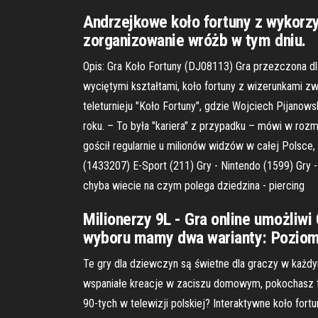
Andrzejkowe koło fortuny z wykorzy
zorganizowanie wróżb w tym dniu.
Opis: Gra Koło Fortuny (DJ08113) Gra przezczona dl
wyciętymi kształtami, koło fortuny z wizerunkami zw
teleturnieju "Koło Fortuny", gdzie Wojciech Pijan
roku. – To była "kariera" z przypadku – mówi w rozmo
gościł regularnie u milionów widzów w całej Polsce,
(1433207) E-Sport (211) Gry - Nintendo (1599) Gry 
chyba wiecie na czym polega dziedzina - piercing
Milionerzy 9L - Gra online umożliwi
wyboru mamy dwa warianty: Poziom 
Te gry dla dziewczyn są świetne dla graczy w każd
wspaniałe kreacje w zaciszu domowym, pokochasz tytu
90-tych w telewizji polskiej? Interaktywne koło for