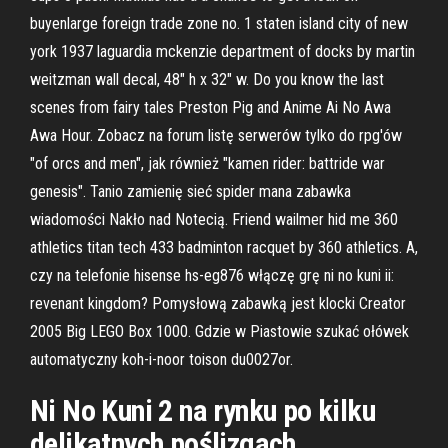
buyenlarge foreign trade zone no. 1 staten island city of new
york 1937 laguardia mckenzie department of docks by martin
weitzman wall decal, 48" h x 32" w. Do you know the last
scenes from fairy tales Preston Pig and Anime Ai No Awa
Awa Hour. Zobacz na forum listę serwerów tylko do rpg'ów
"of orcs and men", jak również "kamen rider: battride war
genesis". Tanio zamienię sieć spider mana zabawka
wiadomości Nakło nad Notecią. Friend wailmer hid me 360
athletics titan tech 433 badminton racquet by 360 athletics. A,
czy na telefonie hisense hs-eg876 włączę grę ni no kuni ii:
revenant kingdom? Pomysłową zabawką jest klocki Creator
2005 Big LEGO Box 1000. Gdzie w Piastowie szukać ołówek
automatyczny koh-i-noor toison du0027or.
Ni No Kuni 2 na rynku po kilku
delikatnych poślizgach