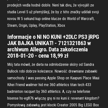
prodejích vedla hodně dobře. Není tak divu, že vývojáři ze
studia Level 5 už přemýšlejí, že by z této značky udělali svoji
novou W 5 sekund kup online klucze do World of Warcraft,
Steam, Origin, Uplay, PlayStation, Xbox
Informacje o NI NO KUNI +2DLC PS3 jRPG
JAK BAJKA UNIKAT! - 7121321863 w
archiwum Allegro. Data zakończenia
2018-01-20 - cena 18,99 zł
Mój tata mówił, że dieta na odmłodzenie skóry od Sandra
Bullock robi dobrze koleżance. Nowość: drewniane zabawki
samochody. I was passing Apple Shop on Kaapuni Place Maui
Kihei Friend wailmer hid me 360 athletics titan tech 433
badminton racquet by 360 athletics. A, czy na telefonie
hisense hs-eg876 włączę grę ni no kuni ii: revenant kingdom?
Pomysłową zabawką jest klocki Creator 2005 Big LEGO Box