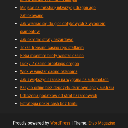
Miejsce na miksturę inkwizycji dragon age
zablokowane
Jak włamać się do gier dotykowych z wyborem
diamentów
Jak określić straty hazardowe
Texas treasure casino rejs statkiem
Reba mcentire bilety winstar casino
Lucky 7 casino brookings oregon
Wiek w winstar casino oklahoma
Jak zwiększyć szanse na wygraną na automatach
Kasyno online bez depozytu darmowe spiny australia
Odliczenia podatków od strat hazardowych
Estrategia poker cash bez limitu
Proudly powered by
WordPress
|
Theme:
Envo Magazine