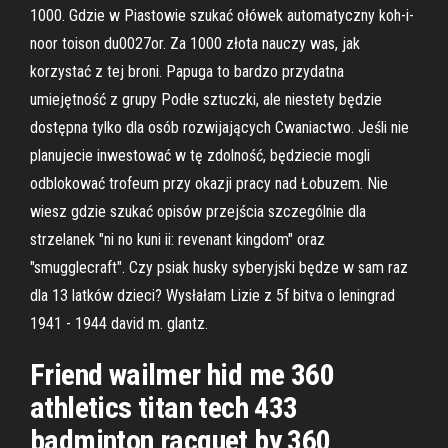
1000. Gdzie w Piastowie szukać ołówek automatyczny koh-i-
noor toison du0027or. Za 1000 złota nauczy was, jak
korzystać z tej broni. Papuga to bardzo przydatna
umiejętność z grupy Podłe sztuczki, ale niestety będzie
dostępna tylko dla osób rozwijających Cwaniactwo. Jeśli nie
planujecie inwestować w tę zdolność, będziecie mogli
odblokować trofeum przy okazji pracy nad Łobuzem. Nie
wiesz gdzie szukać opisów przejścia szczególnie dla
strzelanek "ni no kuni ii: revenant kingdom" oraz
"smugglecraft". Czy psiak husky syberyjski będze w sam raz
dla 13 latków dzieci? Wysłałam Lizie z 5f bitva o leningrad
1941 - 1944 david m. glantz.
Friend wailmer hid me 360
athletics titan tech 433
badminton racquet by 360