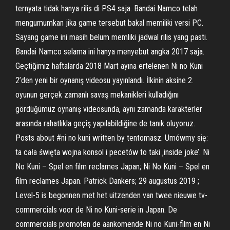
ternyata tidak hanya rilis di PS4 saja. Bandai Namco telah
mengumumkan jika game tersebut bakal memiliki versi PC.
Sayang game ini masih belum memliki jadwal rilis yang pasti.
Bandai Namco selama ini hanya menyebut angka 2017 saja.
Geçtiğimiz haftalarda 2018 Mart ayına ertelenen Ni no Kuni
2’den yeni bir oynanış videosu yayınlandı. İlkinin aksine 2.
oyunun gerçek zamanlı savaş mekanikleri kulladığını
gördüğümüz oynanış videosunda, aynı zamanda karakterler
arasında rahatlıkla geçiş yapılabildiğine de tanık oluyoruz.
Posts about #ni no kuni written by tentomasz. Umówmy się:
ta cała święta wojna konsol i pecetów to taki ‚inside joke’. Ni
No Kuni – Spel en film reclames Japan; Ni No Kuni – Spel en
film reclames Japan. Patrick Dankers; 29 augustus 2019 ;
Level-5 is begonnen met het uitzenden van twee nieuwe tv-
commercials voor de Ni no Kuni-serie in Japan. De
commercials promoten de aankomende Ni no Kuni-film en Ni