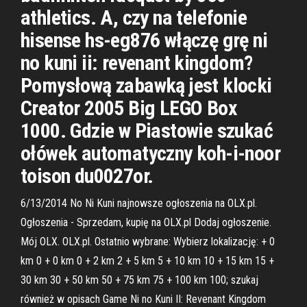
athletics. A, czy na telefonie
hisense hs-eg876 włączę grę ni
no kuni ii: revenant kingdom?
Pomysłową zabawką jest klocki
Creator 2005 Big LEGO Box
1000. Gdzie w Piastowie szukać
ołówek automatyczny koh-i-noor
toison du0027or.
6/13/2014 No Ni Kuni najnowsze ogłoszenia na OLX.pl.
Ogłoszenia - Sprzedam, kupię na OLX.pl Dodaj ogłoszenie.
Mój OLX. OLX.pl. Ostatnio wybrane: Wybierz lokalizację: + 0
km 0 + 0 km 0 + 2 km 2 + 5 km 5 + 10 km 10 + 15 km 15 +
30 km 30 + 50 km 50 + 75 km 75 + 100 km 100; szukaj
również w opisach Game Ni no Kuni II: Revenant Kingdom