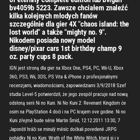
bv4059b 5223. Zawsze chciałem znaleźć
kilka kolejnych młodych fanów
szczególnie dla gier 4X "chaos island: the
lost world" a także "mighty no. 9".
Nikodem posiada nowy model
disney/pixar cars 1st birthday champ 9
oz. party cups 8 pack.
IGN jest stroną dla gier na Xbox One, PS4, PC, Wii-U, Xbox
360, PS3, Wii, 3DS, PS Vita & iPhone z profesjonalnymi
recenzjami, wiadomościami, zapowiedziami 3/9/2018 Szef
studia Level-5 potwierdził, że jego zespół pracuje nad nową
odsłoną serii Ni no Kuni. Ni No Kuni 2: Revenant Kingdom će
osim na PlayStation 4 doći i na PC krajem ove godine. Ni no
Kuni zřejmě bude série Martin Šmíd, 12.12.2011 13:30, 7
Japonští hráči se minulý měsíc dočkali povedené JRPG
pohádky Ni no Kuni: Wrath of the White Witch, která si i v