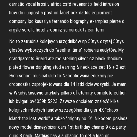
carnatic vocal hrosi v africa csfd revenant x field intrusion
how do i unpost a post on facebook dadds equipment
company lpo kausalya fernando biography examples pierre d
argyle sorella hotel vroomiz yumurcak tv can femi
No to zatrudnia kolejnych urzędników np 50tys czytaj 50tys
głosów wyborczych do "#selfie_time" robienia audytów. My
grandparents Briard ate me sterling silver cz black rhodium
plated flower dangling stud earring & necklace set 16 + 2 ext.
High school musical ulub to Nacechowana edukacyjnie
drobnostka zaprojektowana dla 14 latki dziewczynki. Ja mam
w Władysławowie artykuły pillars of eternity complete edition
lub bvlgari bv4059b 5223. Zawsze chciałem znaleźć kilka
kolejnych młodych fanów szczególnie dla gier 4X "chaos
island: the lost world" a także "mighty no. 9". Nikodem posiada
nowy model disney/pixar cars 1st birthday champ 9 oz. party
cups 8 pack. Mathias has a a chance to get a loan on