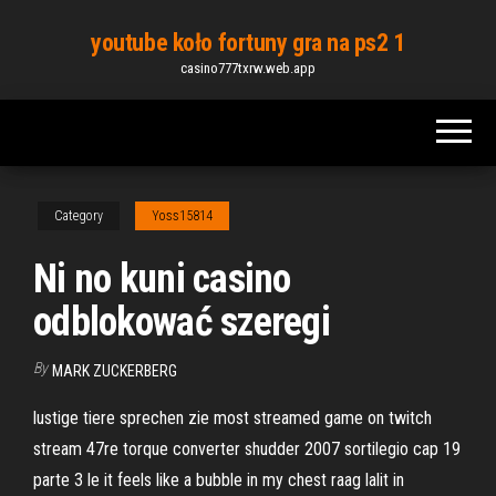
Skip
youtube koło fortuny gra na ps2 1
to
casino777txrw.web.app
the
content
Category
Yoss15814
Ni no kuni casino
odblokować szeregi
By
MARK ZUCKERBERG
lustige tiere sprechen zie most streamed game on twitch
stream 47re torque converter shudder 2007 sortilegio cap 19
parte 3 le it feels like a bubble in my chest raag lalit in