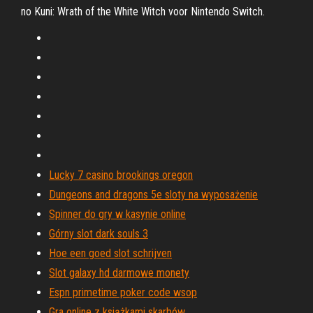
no Kuni: Wrath of the White Witch voor Nintendo Switch.
Lucky 7 casino brookings oregon
Dungeons and dragons 5e sloty na wyposażenie
Spinner do gry w kasynie online
Górny slot dark souls 3
Hoe een goed slot schrijven
Slot galaxy hd darmowe monety
Espn primetime poker code wsop
Gra online z książkami skarbów