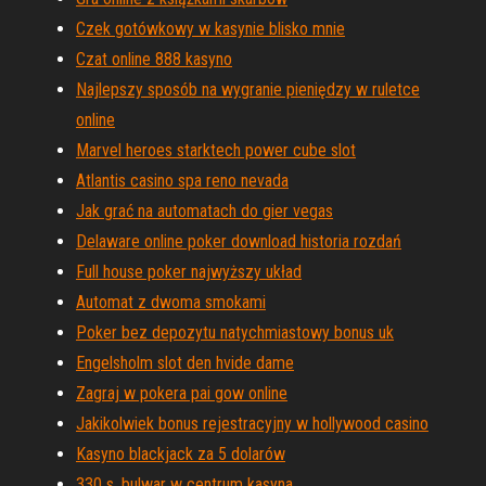
Czek gotówkowy w kasynie blisko mnie
Czat online 888 kasyno
Najlepszy sposób na wygranie pieniędzy w ruletce
online
Marvel heroes starktech power cube slot
Atlantis casino spa reno nevada
Jak grać na automatach do gier vegas
Delaware online poker download historia rozdań
Full house poker najwyższy układ
Automat z dwoma smokami
Poker bez depozytu natychmiastowy bonus uk
Engelsholm slot den hvide dame
Zagraj w pokera pai gow online
Jakikolwiek bonus rejestracyjny w hollywood casino
Kasyno blackjack za 5 dolarów
330 s. bulwar w centrum kasyna